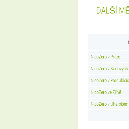
DALŠÍ MĚ
NicoZero v Praze
NicoZero v Karlových
NicoZero v Pardubicí
NicoZero ve Zlíně
NicoZero v Uherském 