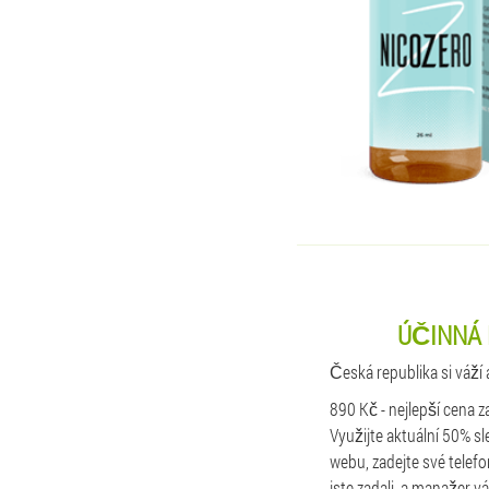
ÚČINNÁ 
Česká republika si váží 
890 Kč - nejlepší cena z
Využijte aktuální 50% sl
webu, zadejte své telefo
jste zadali, a manažer v