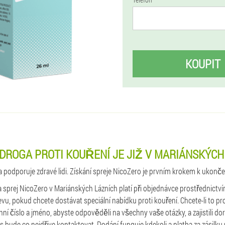
KOUPIT
DROGA PROTI KOUŘENÍ JE JIŽ V MARIÁNSKÝCH
a podporuje zdravé lidi. Získání spreje NicoZero je prvním krokem k ukonče
a sprej NicoZero v Mariánských Lázních platí při objednávce prostřednictví
evu, pokud chcete dostávat speciální nabídku proti kouření. Chcete-li to p
nní číslo a jméno, abyste odpověděli na všechny vaše otázky, a zajistili do
ás bude co nejdříve kontaktovat. Dodání funguje kdekoli a platba za zásilku