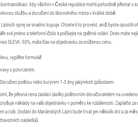
i kontraindikací. Aby všichni v České republice mohli pohodlně přestat s k
vkovou službu a doručení do libovolného místa v krátké době.
ázních sprej se snadno kupuje. Chcete-li to provést, aniž byste opustili ofi
e své jméno a telefonní číslo a počkejte na zpětné volání. Dnes máte nejle
dnes SLEVA -50%, máte čas na objednávku za sníženou cenu.
slevu, vyplňte formulář.
ravy s potvrzením.
 Doručení poštou nebo kurýrem 1-3 dny jakýmkoli způsobem.
mí, že přesná cena zaslání zásilky poštovním doručovatelem na uveden
 zvyšuje náklady na vaši objednávku v poměru ke vzdálenosti. Zaplaťte z
m a rizik. Dodání do Mariánských Lázní bude trvat jen několik dní a za mě
zdravotních následků.