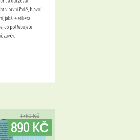
uřit a udržovat
at v první řadě, hlavní
, jaká je etiketa
je, co potřebujete
, závěr.
1780 Kč
890 KČ