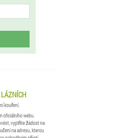
 LÁZNÍCH
ní kouření.
m oficiálního webu.
rovést, vyplňte žádost na
ručení na adresu, kterou
 po pohodlném přijetí