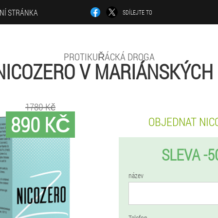
LNÍ STRÁNKA
SDÍLEJTE TO
PROTIKUŘÁCKÁ DROGA
NICOZERO V MARIÁNSKÝCH
1780 Kč
890 KČ
OBJEDNAT NIC
SLEVA -5
název
Telefon