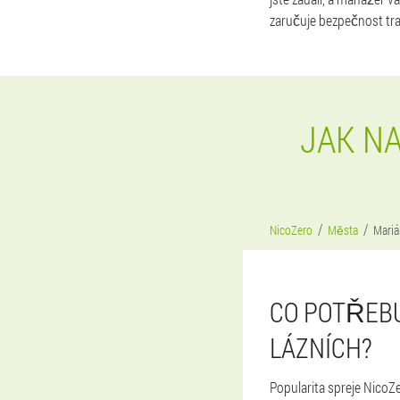
zaručuje bezpečnost tr
JAK N
NicoZero
Města
Mariá
CO POTŘEBU
LÁZNÍCH?
Popularita spreje NicoZ