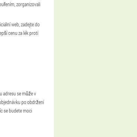
ouřením, zorganizovali
ciální web, zadejte do
pší cenu za lék proti
ou adresu se může v
a objednávku po obdržení
síc se budete moci