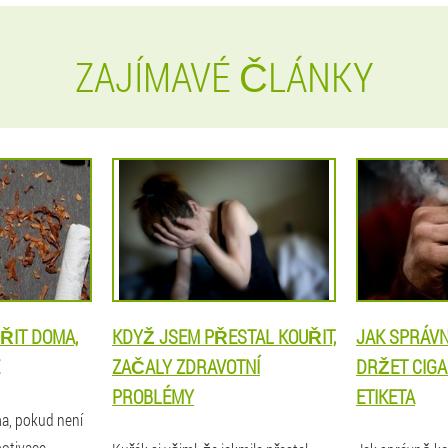
ZAJÍMAVÉ ČLÁNKY
ŘIT DOMA,
KDYŽ JSEM PŘESTAL KOUŘIT,
JAK SPRÁVN
ZAČALY ZDRAVOTNÍ
DRŽET CIG
PROBLÉMY
ETIKETA
ma, pokud není
motivace