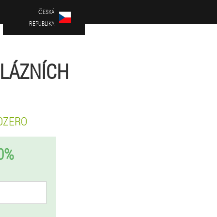
ČESKÁ
REPUBLIKA
 LÁZNÍCH
OZERO
0%