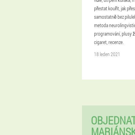
přestat kouřit, jak přes
samostatně bez pilule
metoda neurolingvist
programování, plusy ž
cigaret, recenze.
18 leden 2021
OBJEDNAT
MARIÁNSK