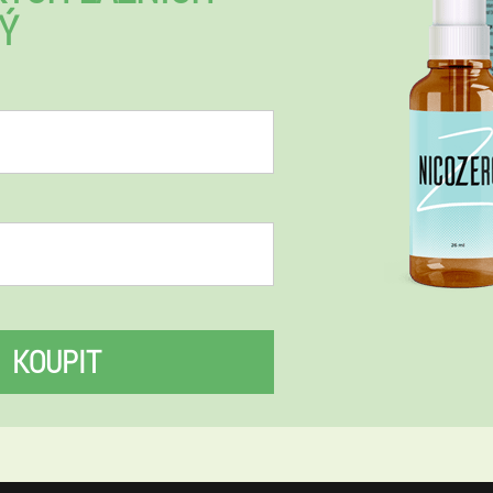
Ý
KOUPIT