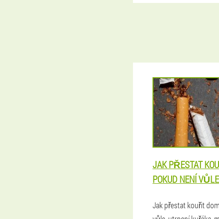
JAK PŘESTAT KOU
POKUD NENÍ VŮLE
Jak přestat kouřit do
vůle, utrpení kuřáka, 