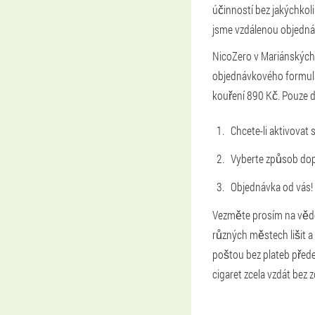
účinností bez jakýchkol
jsme vzdálenou objedná
NicoZero v Mariánských L
objednávkového formulář
kouření 890 Kč. Pouze 
Chcete-li aktivovat 
Vyberte způsob dop
Objednávka od vás!
Vezměte prosím na vědo
různých městech lišit a
poštou bez plateb přede
cigaret zcela vzdát bez 