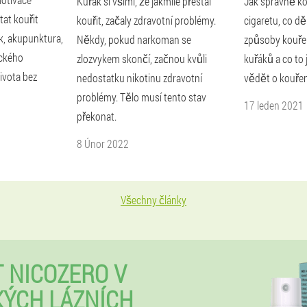
Kuřák si všiml, že jakmile přestal
Jak správně ko
tat kouřit
kouřit, začaly zdravotní problémy.
cigaretu, co děl
k, akupunktura,
Někdy, pokud narkoman se
způsoby kouření
ického
zlozvykem skončí, začnou kvůli
kuřáků a co to 
ivota bez
nedostatku nikotinu zdravotní
vědět o kouření
problémy. Tělo musí tento stav
17 leden 2021
překonat.
8 Únor 2022
Všechny články
 NICOZERO V
ÝCH LÁZNÍCH