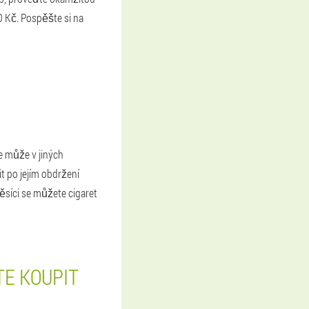
0 Kč. Pospěšte si na
e může v jiných
t po jejím obdržení
měsíci se můžete cigaret
TE KOUPIT