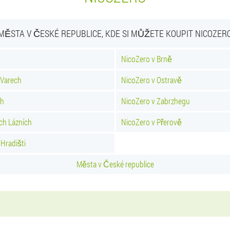
MĚSTA V ČESKÉ REPUBLICE, KDE SI MŮŽETE KOUPIT NICOZER
NicoZero v Brně
 Varech
NicoZero v Ostravě
ch
NicoZero v Zabrzhegu
ch Lázních
NicoZero v Přerově
Hradišti
Města v České republice