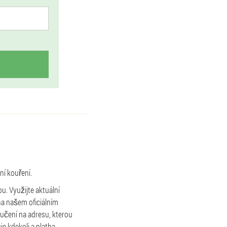
ní kouření.
u. Využijte aktuální
na našem oficiálním
ručení na adresu, kterou
je kdekoli a platba