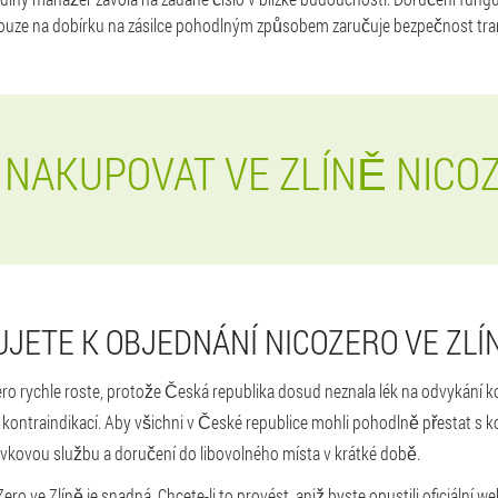
ouze na dobírku na zásilce pohodlným způsobem zaručuje bezpečnost tra
 NAKUPOVAT VE ZLÍNĚ NICO
JETE K OBJEDNÁNÍ NICOZERO VE ZLÍ
ero rychle roste, protože Česká republika dosud neznala lék na odvykání 
i kontraindikací. Aby všichni v České republice mohli pohodlně přestat s k
vkovou službu a doručení do libovolného místa v krátké době.
ro ve Zlíně je snadná. Chcete-li to provést, aniž byste opustili oficiální 