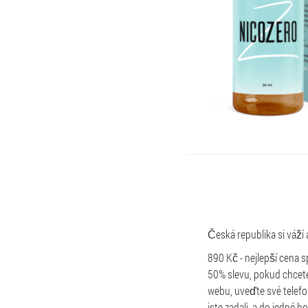
Česká republika si váží 
890 Kč - nejlepší cena s
50% slevu, pokud chcete 
webu, uveďte své telefo
jste zadali, a do jedné 