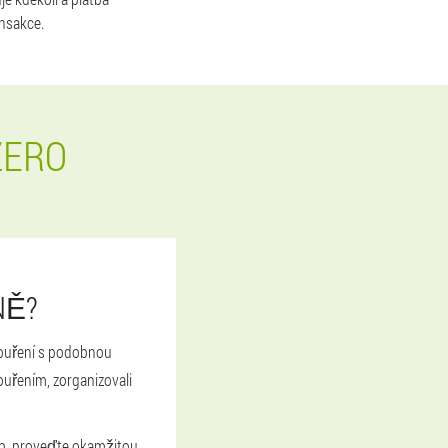
nsakce.
ZERO
NĚ?
kouření s podobnou
ouřením, zorganizovali
web, proveďte okamžitou