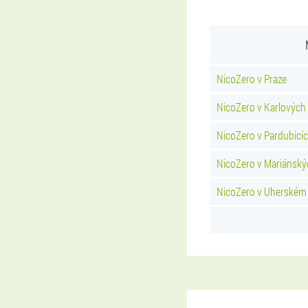
NicoZero v Praze
NicoZero v Karlových
NicoZero v Pardubicí
NicoZero v Mariánský
NicoZero v Uherském 