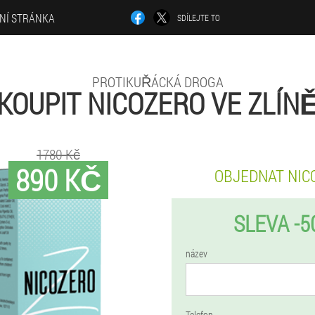
LNÍ STRÁNKA
SDÍLEJTE TO
PROTIKUŘÁCKÁ DROGA
KOUPIT NICOZERO VE ZLÍN
1780 Kč
890 KČ
OBJEDNAT NIC
SLEVA -5
název
Telefon