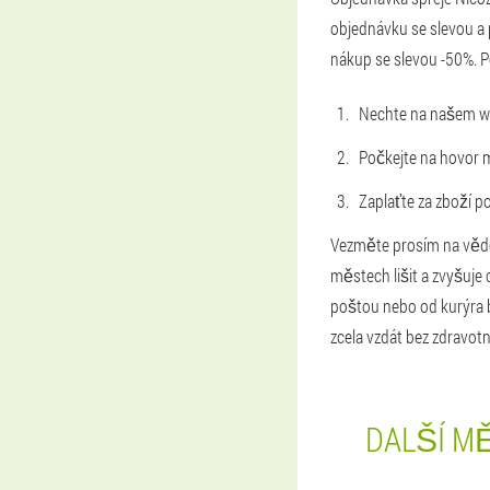
objednávku se slevou a 
nákup se slevou -50%. 
Nechte na našem we
Počkejte na hovor 
Zaplaťte za zboží 
Vezměte prosím na vědo
městech lišit a zvyšuje
poštou nebo od kurýra be
zcela vzdát bez zdravot
DALŠÍ MĚ