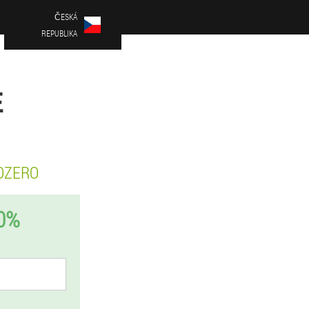
ČESKÁ
REPUBLIKA
Ě
OZERO
0%