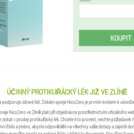
KOUPIT
ÚČINNÝ PROTIKUŘÁCKÝ LÉK JIŽ VE ZLÍNĚ
a podporuje zdravé lidi. Získání spreje NicoZero je prvním krokem k ukonče
preje NicoZero ve Zlíně platí při objednávce prostřednictvím oficiálního web
získat v prodeji protikuřácký lék. Chcete-li to provést, nechte požadavek 
nní číslo a jméno, abyste odpověděli na všechny vaše dotazy a zajistili do
hodiny manažer zavolá na zadané číslo v blízké budoucnosti. Doručení fungu