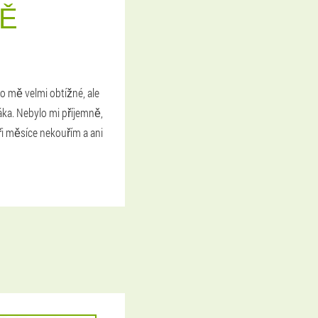
NĚ
ro mě velmi obtížné, ale
áka. Nebylo mi příjemně,
ři měsíce nekouřím a ani