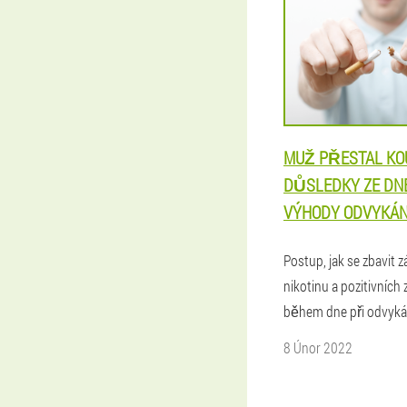
MUŽ PŘESTAL KO
DŮSLEDKY ZE DNE
VÝHODY ODVYKÁN
Postup, jak se zbavit z
nikotinu a pozitivních
během dne při odvykán
8 Únor 2022