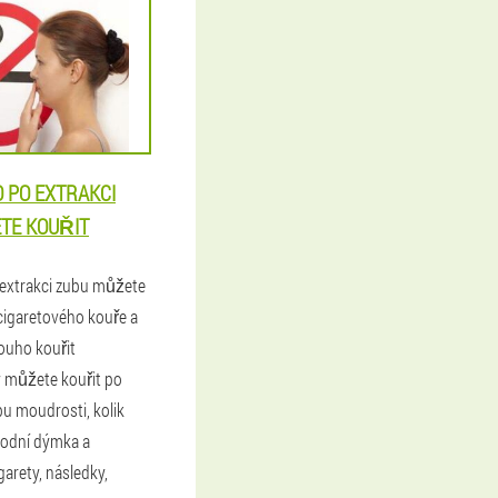
 PO EXTRAKCI
TE KOUŘIT
 extrakci zubu můžete
 cigaretového kouře a
louho kouřit
 můžete kouřit po
u moudrosti, kolik
 vodní dýmka a
garety, následky,