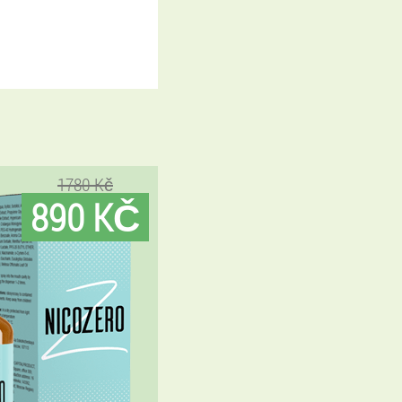
1780 Kč
890 KČ