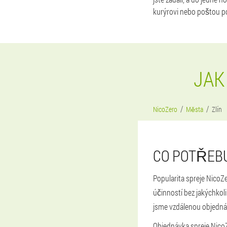
kurýrovi nebo poštou p
JAK
NicoZero
Města
Zlín
CO POTŘEBU
Popularita spreje NicoZ
účinností bez jakýchkol
jsme vzdálenou objedná
Objednávka spreje NicoZe