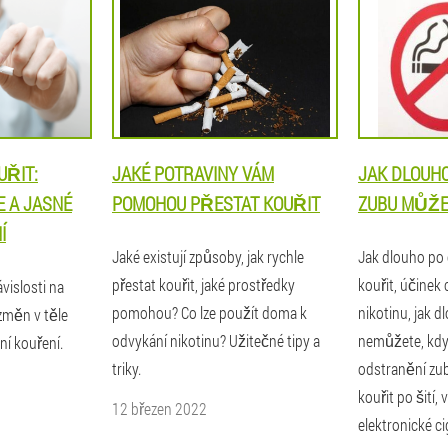
UŘIT:
JAKÉ POTRAVINY VÁM
JAK DLOUHO
 A JASNÉ
POMOHOU PŘESTAT KOUŘIT
ZUBU MŮŽE
Í
Jaké existují způsoby, jak rychle
Jak dlouho po
přestat kouřit, jaké prostředky
kouřit, účinek
ávislosti na
pomohou? Co lze použít doma k
nikotinu, jak d
 změn v těle
odvykání nikotinu? Užitečné tipy a
nemůžete, kdy
í kouření.
triky.
odstranění zub
kouřit po šití,
12 březen 2022
elektronické ci