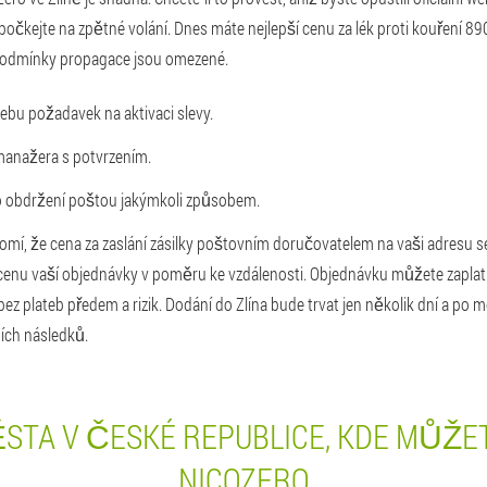
počkejte na zpětné volání. Dnes máte nejlepší cenu za lék proti kouření 89
Podmínky propagace jsou omezené.
bu požadavek na aktivaci slevy.
manažera s potvrzením.
po obdržení poštou jakýmkoli způsobem.
mí, že cena za zaslání zásilky poštovním doručovatelem na vaši adresu s
 cenu vaší objednávky v poměru ke vzdálenosti. Objednávku můžete zaplati
z plateb předem a rizik. Dodání do Zlína bude trvat jen několik dní a po 
ních následků.
STA V ČESKÉ REPUBLICE, KDE MŮŽE
NICOZERO