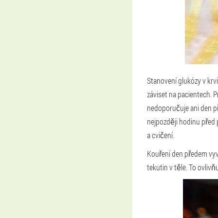
Stanovení glukózy v krv
záviset na pacientech. 
nedoporučuje ani den př
nejpozději hodinu před 
a cvičení.
Kouření den předem vyvo
tekutin v těle. To ovliv