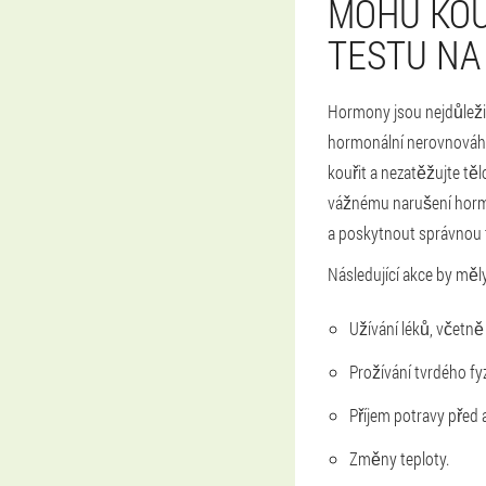
MOHU KOU
TESTU NA
Hormony jsou nejdůležit
hormonální nerovnováhu, 
kouřit a nezatěžujte těl
vážnému narušení hormon
a poskytnout správnou t
Následující akce by měl
Užívání léků, včetně
Prožívání tvrdého fy
Příjem potravy před 
Změny teploty.