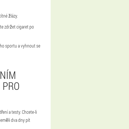
tné žlázy.
te zdržet cigaret po
ého sportu a vyhnout se
VNÍM
 PRO
ení a testy. Chcete-li
eměli dva dny pít