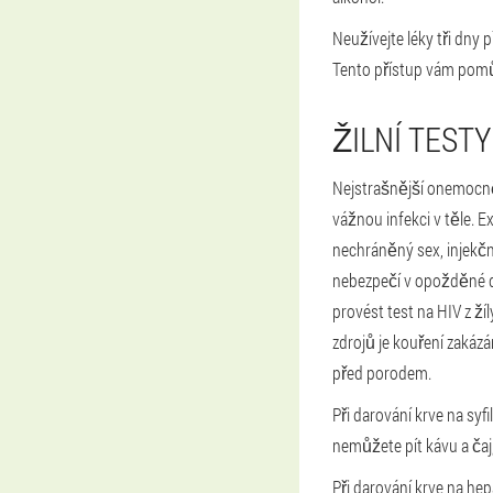
Neužívejte léky tři dny 
Tento přístup vám pom
ŽILNÍ TESTY
Nejstrašnější onemocněn
vážnou infekci v těle. E
nechráněný sex, injekční
nebezpečí v opožděné d
provést test na HIV z ží
zdrojů je kouření zakázá
před porodem.
Při darování krve na sy
nemůžete pít kávu a čaj,
Při darování krve na hep