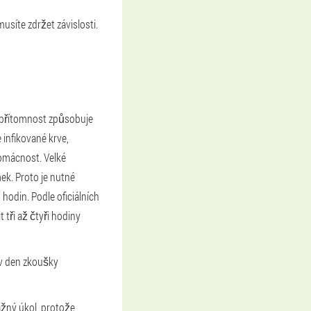
usíte zdržet závislosti.
o přítomnost způsobuje
 infikované krve,
domácnost. Velké
k. Proto je nutné
 hodin. Podle oficiálních
 tři až čtyři hodiny
 v den zkoušky
vážný úkol, protože