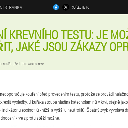
LNÍ STRÁNKA
SDÍLEJTE TO
Í KREVNÍHO TESTU: JE M
IT, JAKÉ JSOU ZÁKAZY O
 kouřit před darováním krve
nedoporučuje kouření před provedením testu, protože se provádí nalačno.
reslit výsledky. U kuřáka stoupá hladina katecholaminů v krvi, stejně ja
: indikátor u eosinofilů - nižší a vyšší u neutrofilů. Špatný zvyk vyvolává d
hodnocení krve z prstu stěží možné.