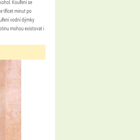
lkohol. Kouření se
 třicet minut po
ouření vodní dýmky
otinu mohou existovat i