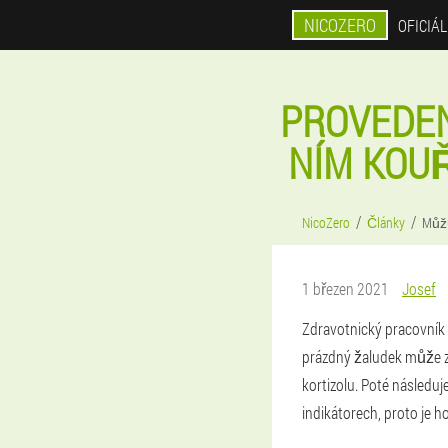
NICOZERO
OFICIÁ
PROVEDEN
NÍM KOUŘ
NicoZero
Články
Můžu
1 březen 2021
Josef
Zdravotnický pracovník 
prázdný žaludek může zk
kortizolu. Poté následuje
indikátorech, proto je 