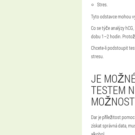
Stres.
Tyto odstavce mohou vy
Co se týče analýzy hCG, 
dobu 1–2 hodin. Protož
Chcete-li podstoupit te
stresu.
JE MOŽNÉ
TESTEM 
MOŽNOST
Dar je příležitost pomoci
získat správná data, mu
alkohol.