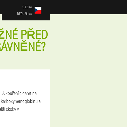
ČESKÁ
REPUBLIKA
OŽNÉ PŘED
PRÁVNĚNÉ?
 A kouření cigaret na
ko karboxyhemoglobinu a
alší skoky v