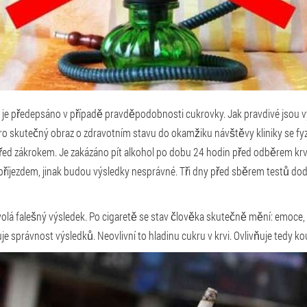
i je předepsáno v případě pravděpodobnosti cukrovky. Jak pravdivé jsou v
Pro skutečný obraz o zdravotním stavu do okamžiku návštěvy kliniky se fy
ed zákrokem. Je zakázáno pít alkohol po dobu 24 hodin před odběrem krv
příjezdem, jinak budou výsledky nesprávné. Tři dny před sběrem testů do
lá falešný výsledek. Po cigaretě se stav člověka skutečně mění: emoce, 
ňuje správnost výsledků. Neovlivní to hladinu cukru v krvi. Ovlivňuje tedy ko