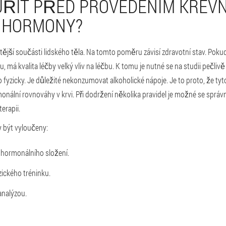
ŘIT PŘED PROVEDENÍM KREV
 HORMONY?
ější součásti lidského těla. Na tomto poměru závisí zdravotní stav. Pokud
má kvalita léčby velký vliv na léčbu. K tomu je nutné se na studii pečlivě 
o fyzicky. Je důležité nekonzumovat alkoholické nápoje. Je to proto, že ty
ální rovnováhy v krvi. Při dodržení několika pravidel je možné se správn
erapii.
y být vyloučeny:
 hormonálního složení.
zického tréninku.
analýzou.