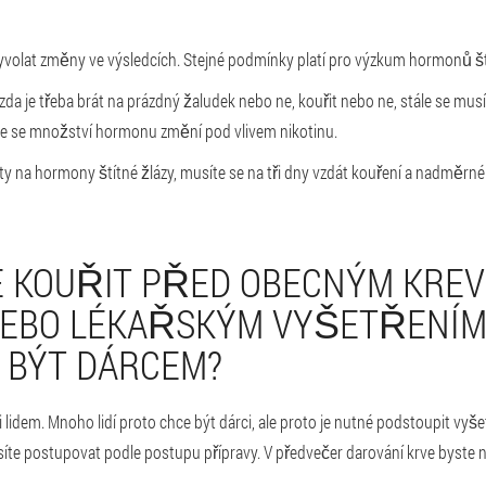
volat změny ve výsledcích. Stejné podmínky platí pro výzkum hormonů ští
zda je třeba brát na prázdný žaludek nebo ne, kouřit nebo ne, stále se musí
e se množství hormonu změní pod vlivem nikotinu.
sty na hormony štítné žlázy, musíte se na tři dny vzdát kouření a nadměrn
 KOUŘIT PŘED OBECNÝM KRE
NEBO LÉKAŘSKÝM VYŠETŘENÍM
 BÝT DÁRCEM?
 lidem. Mnoho lidí proto chce být dárci, ale proto je nutné podstoupit vyšetř
síte postupovat podle postupu přípravy. V předvečer darování krve byste n