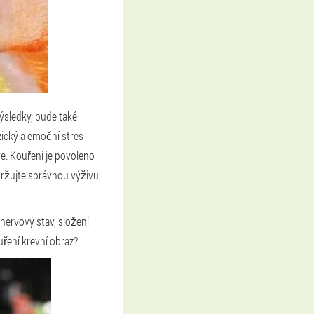
ýsledky, bude také
zický a emoční stres
e. Kouření je povoleno
držujte správnou výživu
nervový stav, složení
uření krevní obraz?