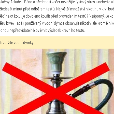
 lačný žaludek. Ráno a předchozí večer nezažijte fyzický stres a neberte a
edesát minut před odběrem testů. Největší množství nikotinu v krvi bude
věď na otázku „je dovoleno kouřit před provedením testů? “- záporný. Je k
ru krve? Tabák používaný v vodní dýmce obsahuje nikotin, ale kromě nik
mohou nepředvídatelně ovlivnit výsledek krevního testu.
ií zdržte vodní dýmky.