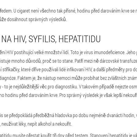
předem. U cigaret není všechno tak přísné, hodinu před darováním krve se m
ůže dosáhnout správných výsledků.
 NA HIV, SYFILIS, HEPATITIDU
í HIV postihující velké množství lidí. Toto je virus imunodeficience. Jeh
xistuje mnoho důvodů, proč se to stane. Patří mezi ně dárcovské transfuze
 stříkačky, které dříve používali lidé infikovaní HIV, a další předměty pro 
iagnóze. Faktem je, že nástup nemoci může probíhat bez zvláštních známe
ly - to je nejdůležitější věc pro diagnostiku. V takovém případě nejezte osm
no hodinu před darováním krve. Pro správný výsledek je však lepší nekouřit
filis se předpokládá předběžná hladovka po dobu nejméně dvanácti hodin,
 neužívat léky, nepít alkohol a nekouřit.
atitidu musíte přestat kouřit tři dny před testem. Stanovení hepatitidy je 